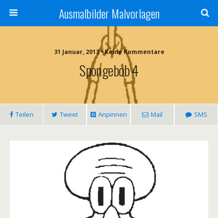
Ausmalbilder Malvorlagen
31 Januar, 2013 • Keine Kommentare
Spongebob 4
Teilen
Tweet
Anpinnen
Mail
SMS