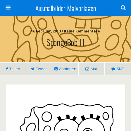
Ausmalbilder Malvorlagen
16 Februar, 2013 • Keine Kommentare
SpongeBob 11
Teilen
Tweet
Anpinnen
Mail
SMS