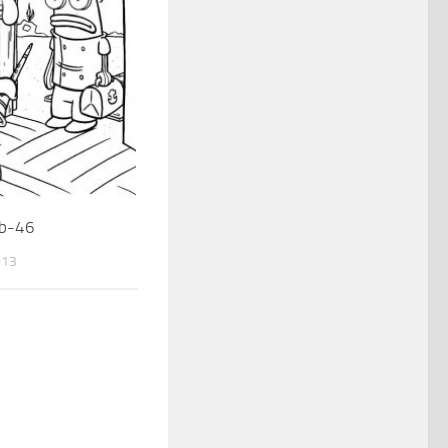
ob-46
013