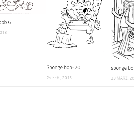
bob 6
2013
Sponge bob-20
sponge b
24 FEB., 2013
23 MÄRZ, 2