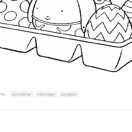
ter:
ausmalbilder
malvorlagen
spongebob