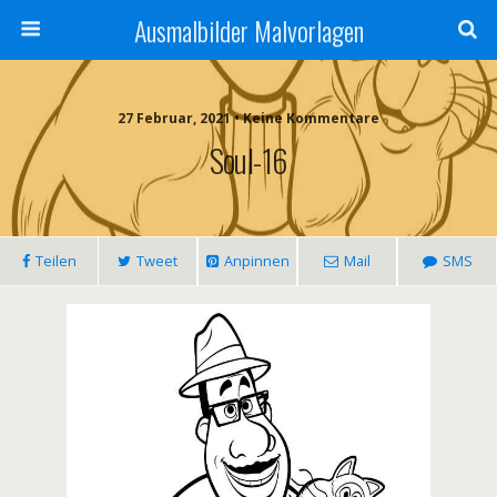
Ausmalbilder Malvorlagen
27 Februar, 2021 • Keine Kommentare
Soul-16
Teilen
Tweet
Anpinnen
Mail
SMS