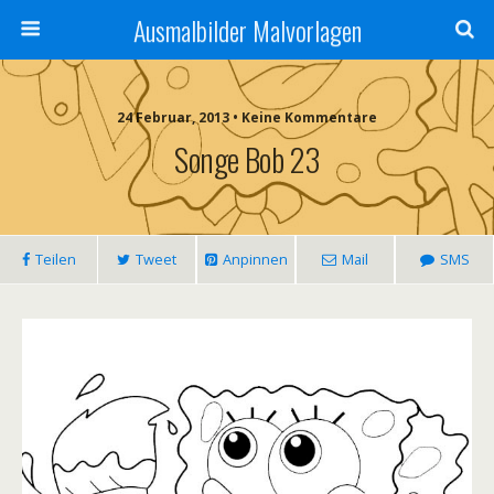
Ausmalbilder Malvorlagen
24 Februar, 2013 • Keine Kommentare
Songe Bob 23
Teilen
Tweet
Anpinnen
Mail
SMS