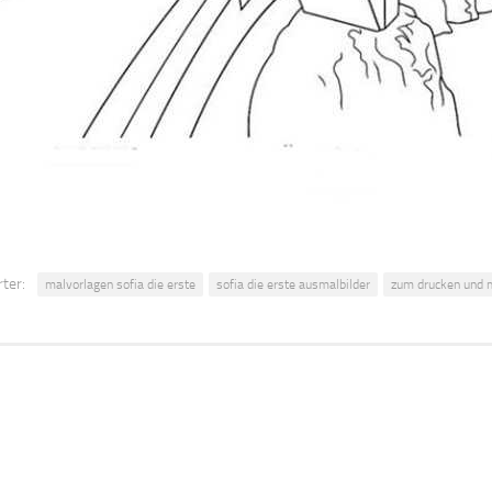
ter:
malvorlagen sofia die erste
sofia die erste ausmalbilder
zum drucken und m