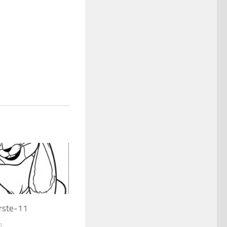
erste-11
5