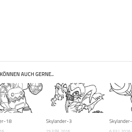
 KÖNNEN AUCH GERNE..
er-18
Skylander-3
Skylander
016
29 JUNI, 2016
6 JULI, 2016