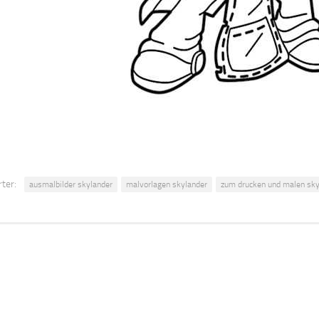
ter:
ausmalbilder skylander
malvorlagen skylander
zum drucken und malen sky