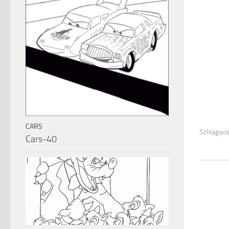
CARS
Schlagwör
Cars-40