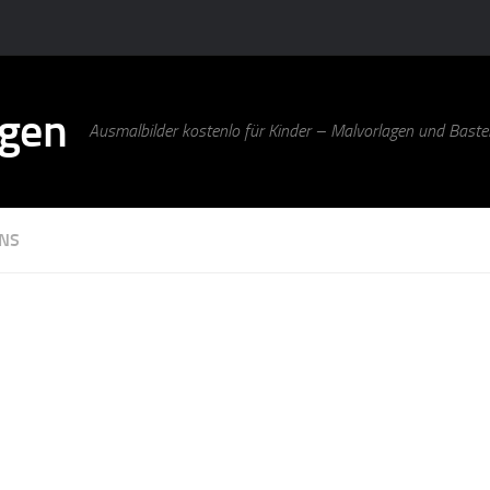
agen
Ausmalbilder kostenlo für Kinder – Malvorlagen und Bastel
NS