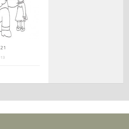
-21
013