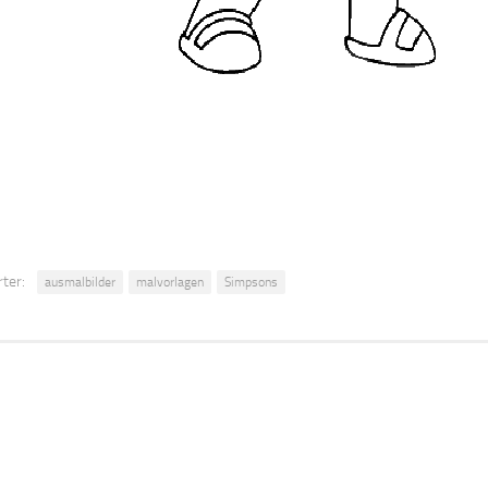
ter:
ausmalbilder
malvorlagen
Simpsons