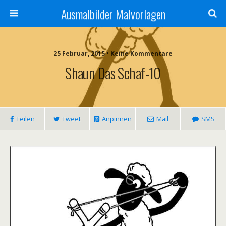
Ausmalbilder Malvorlagen
25 Februar, 2015 • Keine Kommentare
Shaun Das Schaf-10
Teilen
Tweet
Anpinnen
Mail
SMS