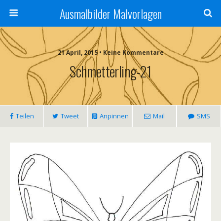
Ausmalbilder Malvorlagen
21 April, 2015 • Keine Kommentare
Schmetterling-21
Teilen
Tweet
Anpinnen
Mail
SMS