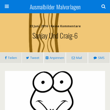
Ausmalbilder Malvorlagen
23 Juni, 2016 • Keine Kommentare
Sanjay Und Craig-6
Teilen
Tweet
Anpinnen
Mail
SMS