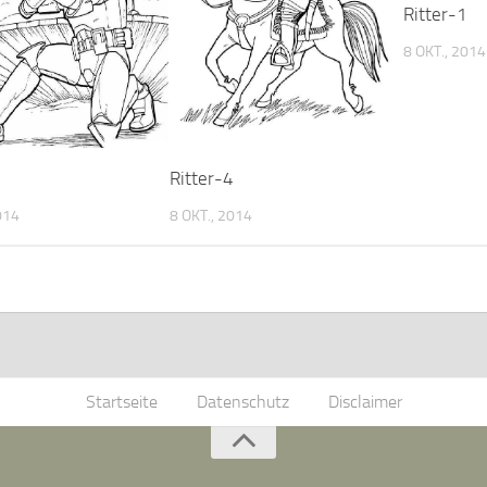
Ritter-1
8 OKT., 2014
9
Ritter-4
014
8 OKT., 2014
Startseite
Datenschutz
Disclaimer