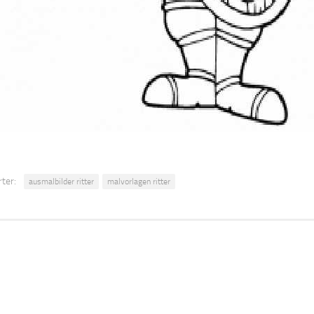
ter:
ausmalbilder ritter
malvorlagen ritter