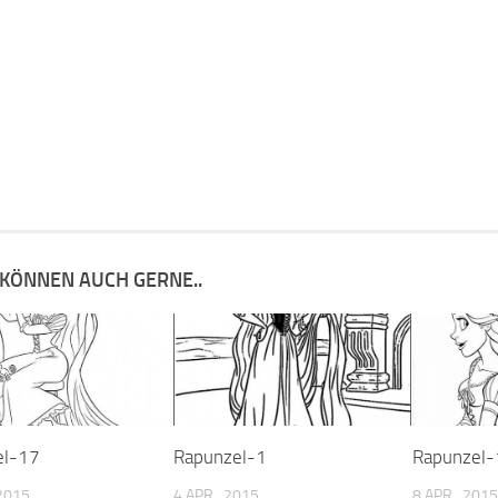
 KÖNNEN AUCH GERNE..
el-17
Rapunzel-1
Rapunzel-
 2015
4 APR., 2015
8 APR., 2015