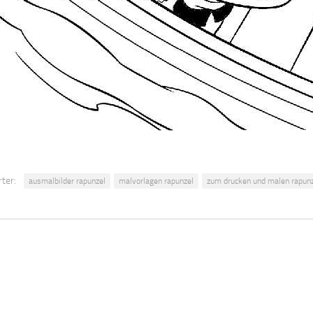
ter:
ausmalbilder rapunzel
malvorlagen rapunzel
zum drucken und malen rapun