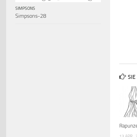
SIMPSONS
Simpsons-28
SIE
Rapunz
13 APR.,