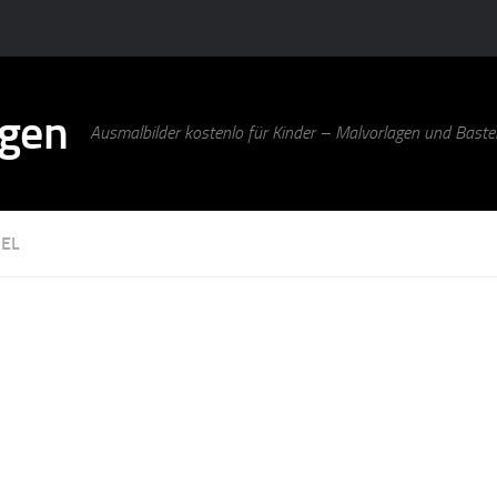
agen
Ausmalbilder kostenlo für Kinder – Malvorlagen und Bastel
EL