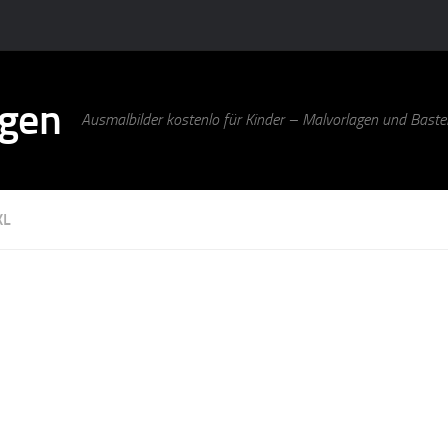
agen
Ausmalbilder kostenlo für Kinder – Malvorlagen und Bastel
KL