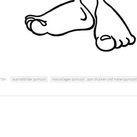
ter:
ausmalbilder pumuckl
malvorlagen pumuckl . zum drucken und malen pumuckl