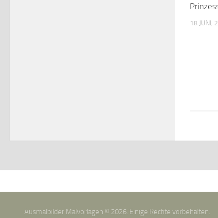
Prinzes
18 JUNI, 
Ausmalbilder Malvorlagen © 2026. Einige Rechte vorbehalten.