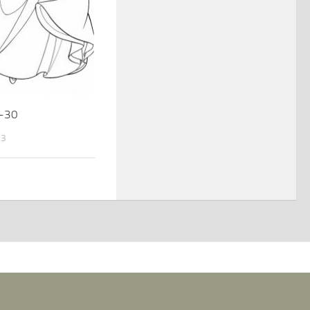
n-30
13