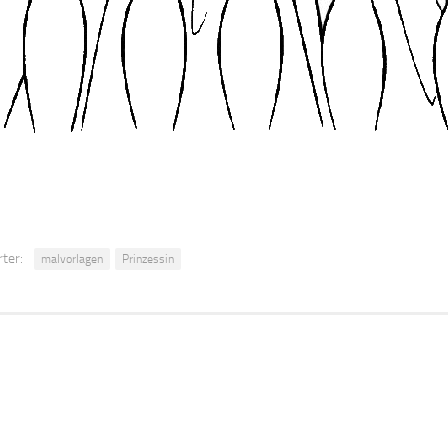
ter:
malvorlagen
Prinzessin