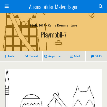
Ausmalbilder Malvorlagen
8 Juli, 2017 • Keine Kommentare
Playmobil-7
Teilen
Tweet
Anpinnen
Mail
SMS