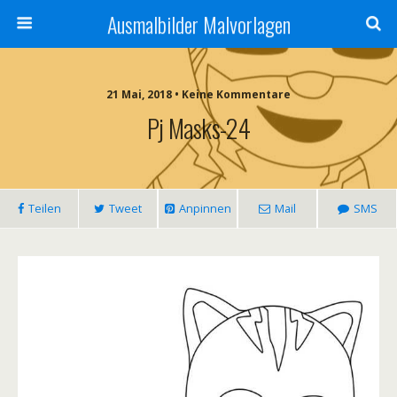
Ausmalbilder Malvorlagen
21 Mai, 2018 • Keine Kommentare
Pj Masks-24
Teilen
Tweet
Anpinnen
Mail
SMS