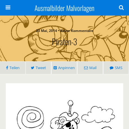
Ausmalbilder Malvorlagen
23 Mai, 2014 • Keine Kommentare
Piraten-3
Teilen
Tweet
Anpinnen
Mail
SMS