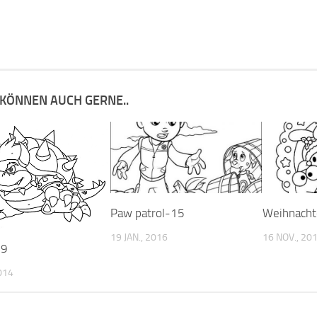
 KÖNNEN AUCH GERNE..
Paw patrol-15
Weihnach
19 JAN., 2016
16 NOV., 20
19
014