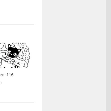
ten-116
17