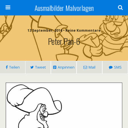
Ausmalbilder Malvorlagen
13 September, 2016 • Keine Kommentare
Peter Pan-6
Teilen
Tweet
Anpinnen
Mail
SMS