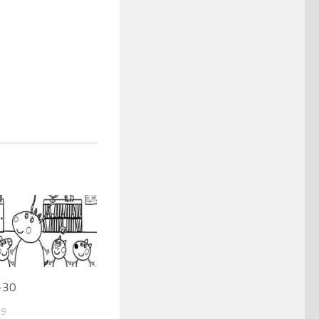
-30
19