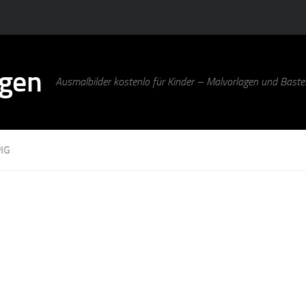
agen
Ausmalbilder kostenlo für Kinder – Malvorlagen und Bastel
IG