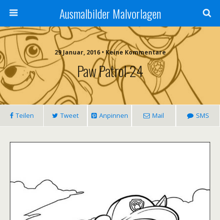
Ausmalbilder Malvorlagen
29 Januar, 2016 • Keine Kommentare
Paw Patrol-24
Teilen
Tweet
Anpinnen
Mail
SMS