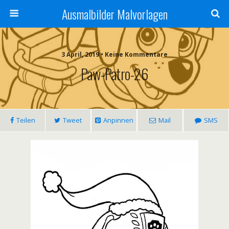
Ausmalbilder Malvorlagen
3 April, 2019 • Keine Kommentare
Paw-Patro-26
Teilen
Tweet
Anpinnen
Mail
SMS