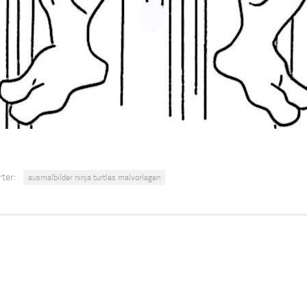
ter:
ausmalbilder ninja turtles malvorlagen