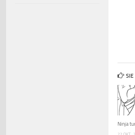
SIE
Ninja tu
22 OKT.,