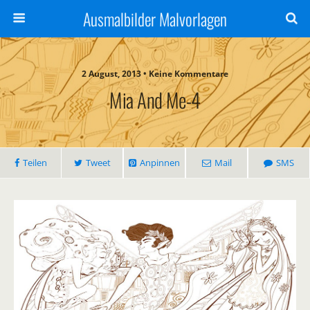
Ausmalbilder Malvorlagen
2 August, 2013 • Keine Kommentare
Mia And Me-4
Teilen
Tweet
Anpinnen
Mail
SMS