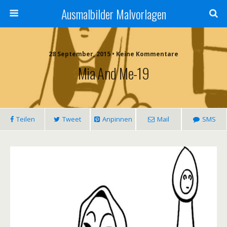
Ausmalbilder Malvorlagen
28 September, 2015 • Keine Kommentare
Mia And Me-19
Teilen
Tweet
Anpinnen
Mail
SMS