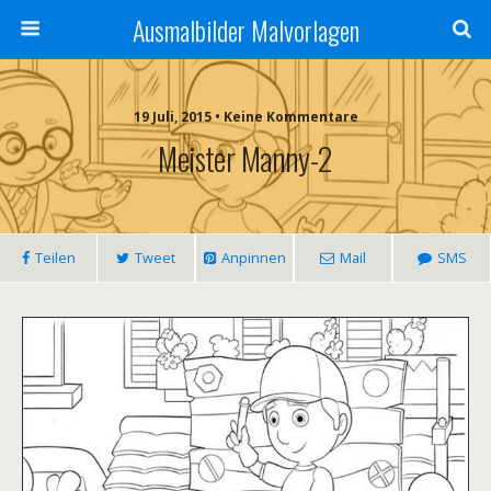
Ausmalbilder Malvorlagen
19 Juli, 2015 • Keine Kommentare
Meister Manny-2
Teilen
Tweet
Anpinnen
Mail
SMS