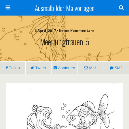
Ausmalbilder Malvorlagen
6 April, 2017 • Keine Kommentare
Meerjungfrauen-5
Teilen
Tweet
Anpinnen
Mail
SMS