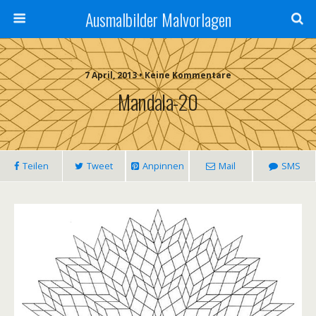
Ausmalbilder Malvorlagen
7 April, 2013 • Keine Kommentare
Mandala-20
Teilen
Tweet
Anpinnen
Mail
SMS