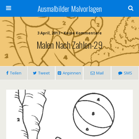
Ausmalbilder Malvorlagen
3 April, 2013 • Keine Kommentare
Malen Nach Zahlen-29
Teilen
Tweet
Anpinnen
Mail
SMS