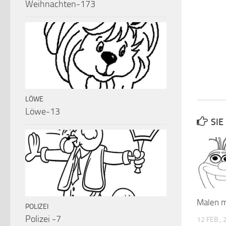
Weihnachten-173
LÖWE
Löwe-13
SIE
Malen 
POLIZEI
Polizei -7
12 FEB.,