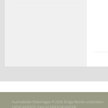
Ausmalbilder Malvorlagen © 2026. Einige Rechte vorbehalten.
DIESE WEBSITE 100% SICHER FÜR KINDER