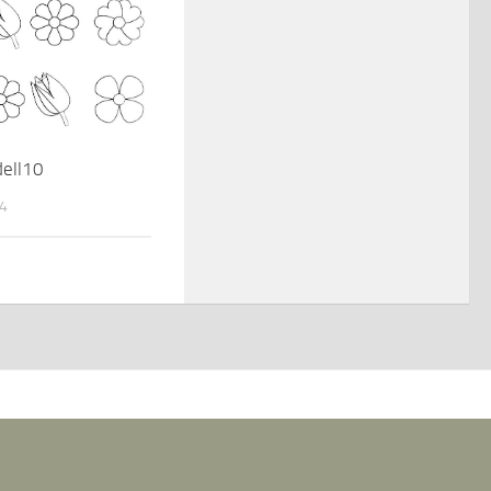
ell10
14