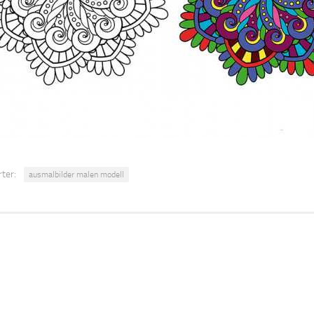
ter:
ausmalbilder malen modell