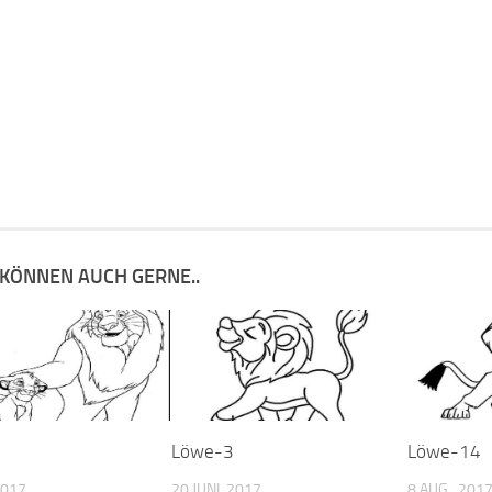
 KÖNNEN AUCH GERNE..
Löwe-3
Löwe-14
2017
20 JUNI, 2017
8 AUG., 201