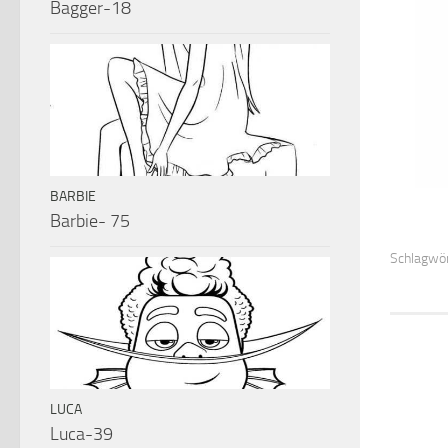
Bagger-18
BARBIE
Barbie- 75
Schlagwör
LUCA
Luca-39