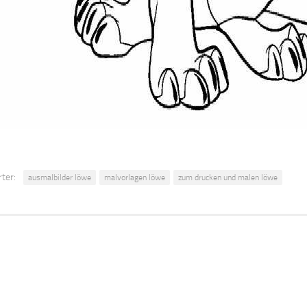
ter:
ausmalbilder löwe
malvorlagen löwe
zum drucken und malen löwe