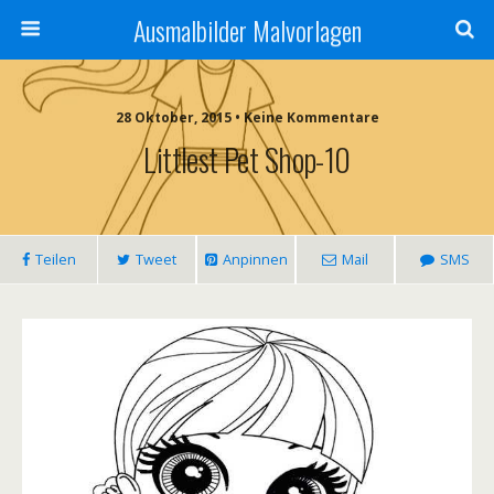
Ausmalbilder Malvorlagen
28 Oktober, 2015 • Keine Kommentare
Littlest Pet Shop-10
Teilen
Tweet
Anpinnen
Mail
SMS