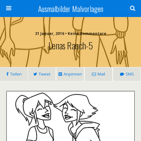
Ausmalbilder Malvorlagen
31 Januar, 2016 • Keine Kommentare
Lenas Ranch-5
Teilen
Tweet
Anpinnen
Mail
SMS