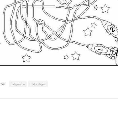
ter:
Labyrinthe
malvorlagen