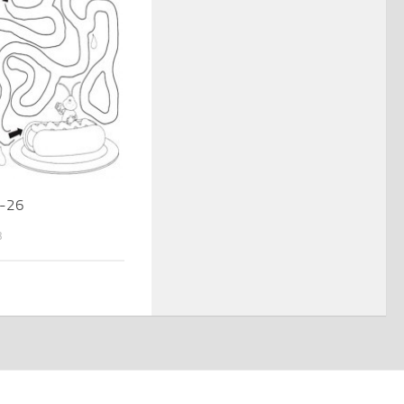
e-26
3