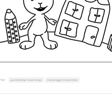
ter:
ausmalbilder kikaninchen
malvorlagen kikaninchen