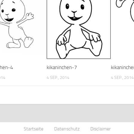
kikaninchen-7
kikaninch
chen-4
4 SEP., 2014
4 SEP., 2014
014
Startseite
Datenschutz
Disclaimer