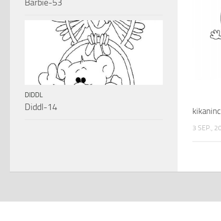
Barbie-53
DIDDL
Diddl-14
kikanin
3 SEP., 2