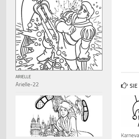
ARIELLE
Arielle-22
SIE
Karneva