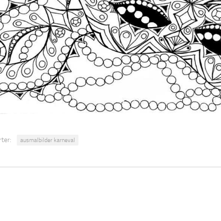
ter:
ausmalbilder karneval