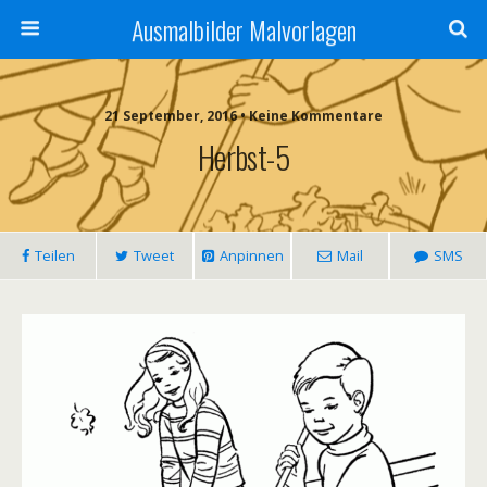
Ausmalbilder Malvorlagen
21 September, 2016 • Keine Kommentare
Herbst-5
Teilen
Tweet
Anpinnen
Mail
SMS