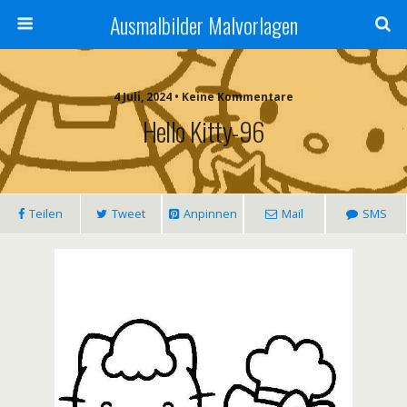
Ausmalbilder Malvorlagen
4 Juli, 2024 • Keine Kommentare
Hello Kitty-96
Teilen
Tweet
Anpinnen
Mail
SMS