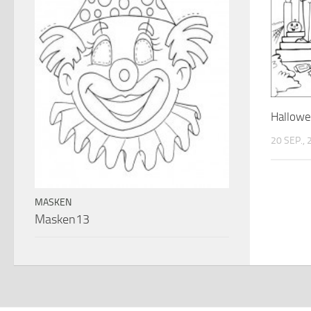
Hallow
20 SEP.,
MASKEN
Masken13