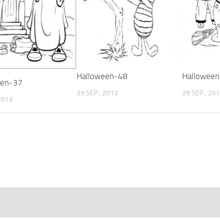
Halloween-48
Hallowee
een-37
29 SEP., 2013
29 SEP., 20
 2013