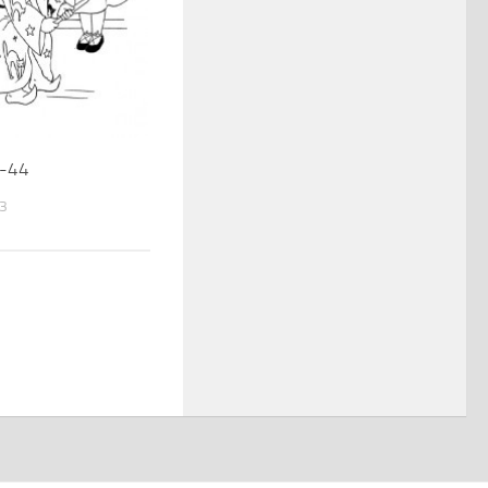
n-44
13