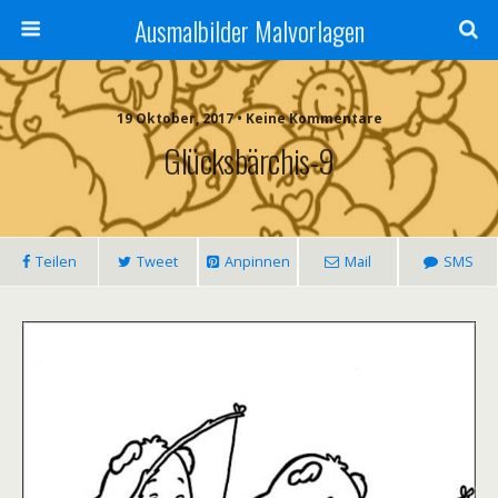
Ausmalbilder Malvorlagen
19 Oktober, 2017 • Keine Kommentare
Glücksbärchis-9
Teilen
Tweet
Anpinnen
Mail
SMS