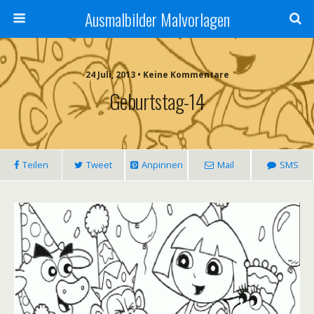
Ausmalbilder Malvorlagen
24 Juli, 2013 • Keine Kommentare
Geburtstag-14
Teilen
Tweet
Anpinnen
Mail
SMS