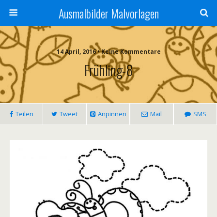
Ausmalbilder Malvorlagen
14 April, 2016 • Keine Kommentare
Frühling-8
Teilen
Tweet
Anpinnen
Mail
SMS