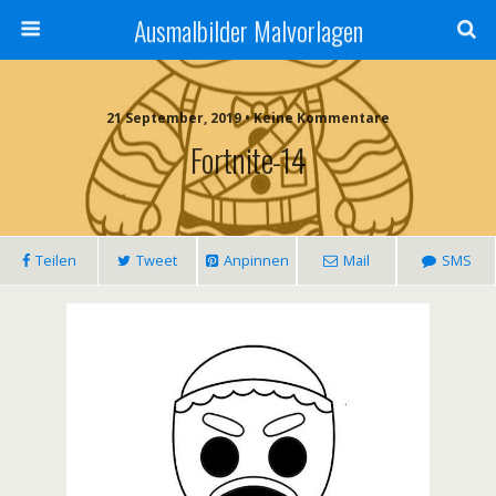
Ausmalbilder Malvorlagen
21 September, 2019 • Keine Kommentare
Fortnite-14
Teilen
Tweet
Anpinnen
Mail
SMS