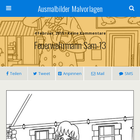
Ausmalbilder Malvorlagen
4 Februar, 2015 • Keine Kommentare
Feuerwehrmann Sam-13
Teilen
Tweet
Anpinnen
Mail
SMS