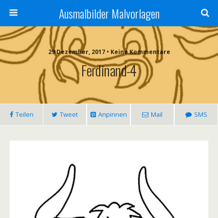
Ausmalbilder Malvorlagen
29 Dezember, 2017 • Keine Kommentare
Ferdinand-4
Teilen
Tweet
Anpinnen
Mail
SMS