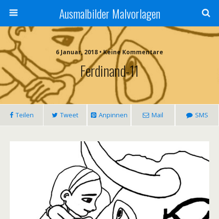
Ausmalbilder Malvorlagen
6 Januar, 2018 • Keine Kommentare
Ferdinand-11
Teilen
Tweet
Anpinnen
Mail
SMS