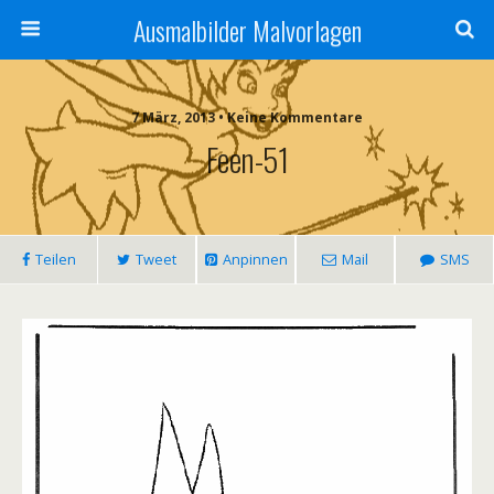
Ausmalbilder Malvorlagen
7 März, 2013 • Keine Kommentare
Feen-51
Teilen
Tweet
Anpinnen
Mail
SMS