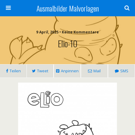
Ausmalbilder Malvorlagen
9 April, 2025 • Keine Kommentare
Elio-10
Teilen
Tweet
Anpinnen
Mail
SMS