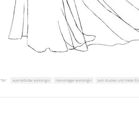
ter:
ausmalbilder eiskönigin
malvorlagen eiskönigin
zum drucken und malen Ei