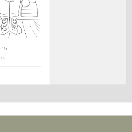
n-15
014