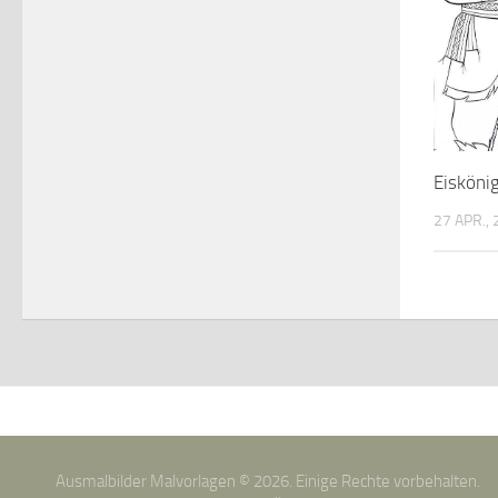
Eisköni
27 APR.,
Ausmalbilder Malvorlagen © 2026. Einige Rechte vorbehalten.