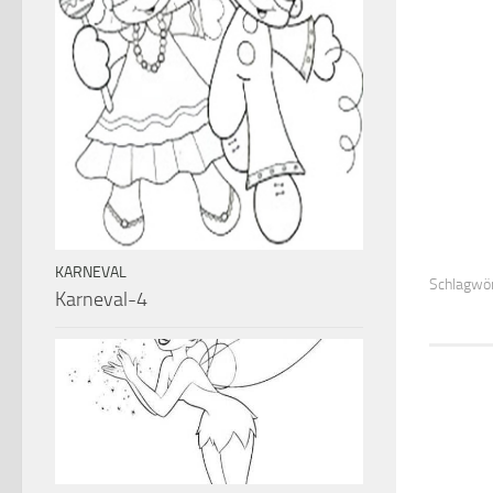
KARNEVAL
Schlagwör
Karneval-4