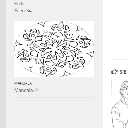
FEEN
Feen 34
SIE
MANDALA
Mandala-2